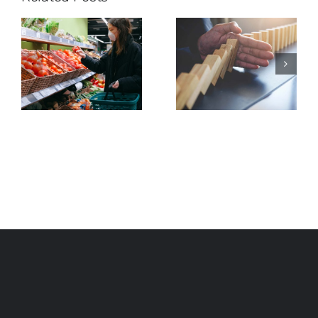
3 elementos
Marketing: 5
para empezar
estrategias
a vender en
ante la crisis
Redes Sociales