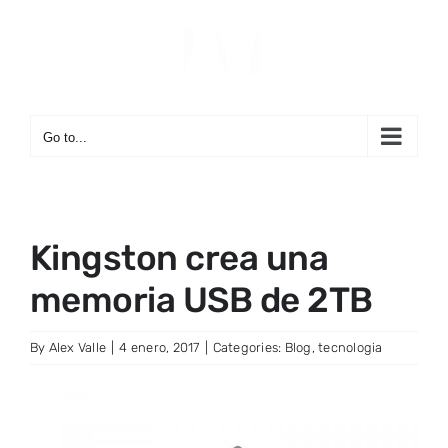
Skip
to
content
Go to...
Kingston crea una
memoria USB de 2TB
By
Alex Valle
|
4 enero, 2017
|
Categories:
Blog
,
tecnologia
View
Larger